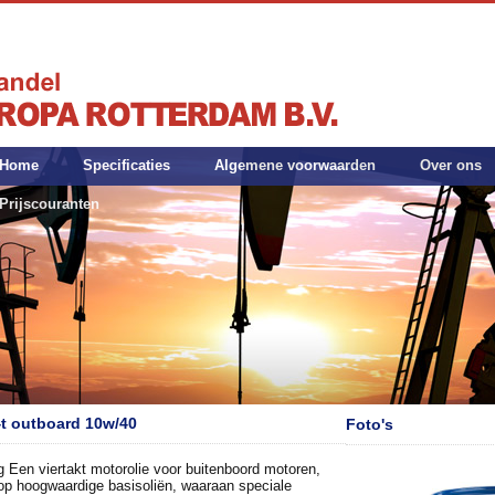
Home
Specificaties
Algemene voorwaarden
Over ons
Prijscouranten
t outboard 10w/40
Foto's
g Een viertakt motorolie voor buitenboord motoren,
op hoogwaardige basisoliën, waaraan speciale