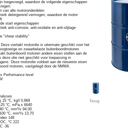
zijn toegevoegd, waardoor de volgende eigenschappen
kregen:
n van alle motoronderdelen
sterk detergerend vermogen, waardoor de motor
ft
ude start eigenschappen
terk anti-corrosie, anti-oxidatie en anti-slijtage
e "shear stability"
Deze viertakt motorolie is uitermate geschikt voor het
hoogtoerige en zwaarbelaste buitenboordmotoren.
akt buitenboord motoren andere eisen stellen aan de
is deze olie niet geschikt voor toepassing in
gens. Deze motorolie voldoet aan de nieuwste eisen
nboord motoren, vastgelegd door de NMMA.
es Performance level
-W
nalyses
j 15 °C, kg/l 0,868
Terug
 -25 °C, mPa.s 6640
 40 °C, mm²/s 94,00
 100 °C, mm²/s 13,70
index 148
OC, °C 222
°C -36