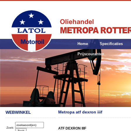
Home
Specificaties
Prijscouranten
Metropa atf dexron iiif
WEBWINKEL
Zoek:
ATF DEXRON IIIF