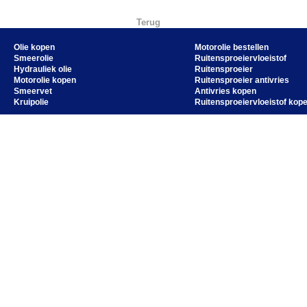
Terug
Olie kopen
Motorolie bestellen
Smeerolie
Ruitensproeiervloeistof
Hydrauliek olie
Ruitensproeier
Motorolie kopen
Ruitensproeier antivries
Smeervet
Antivries kopen
Kruipolie
Ruitensproeiervloeistof kop