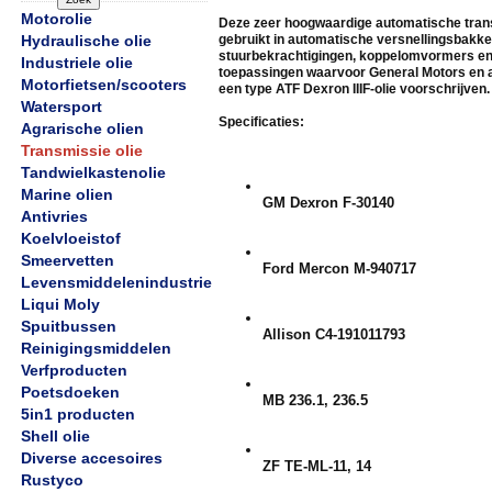
Motorolie
Deze zeer hoogwaardige automatische trans
Hydraulische olie
gebruikt in automatische versnellingsbakke
stuurbekrachtigingen, koppelomvormers e
Industriele olie
toepassingen waarvoor General Motors en 
Motorfietsen/scooters
een type ATF Dexron IIIF-olie voorschrijven.
Watersport
Specificaties:
Agrarische olien
Transmissie olie
Tandwielkastenolie
Marine olien
GM Dexron F-30140
Antivries
Koelvloeistof
Smeervetten
Ford Mercon M-940717
Levensmiddelenindustrie
Liqui Moly
Spuitbussen
Allison C4-191011793
Reinigingsmiddelen
Verfproducten
Poetsdoeken
MB 236.1, 236.5
5in1 producten
Shell olie
Diverse accesoires
ZF TE-ML-11, 14
Rustyco