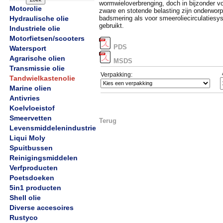
wormwieloverbrenging, doch in bijzonder vo
Motorolie
zware en stotende belasting zijn onderwor
Hydraulische olie
badsmering als voor smeeroliecirculaties
gebruikt.
Industriele olie
Motorfietsen/scooters
PDS
Watersport
Agrarische olien
MSDS
Transmissie olie
Verpakking:
Tandwielkastenolie
Marine olien
Antivries
Koelvloeistof
Smeervetten
Terug
Levensmiddelenindustrie
Liqui Moly
Spuitbussen
Reinigingsmiddelen
Verfproducten
Poetsdoeken
5in1 producten
Shell olie
Diverse accesoires
Rustyco