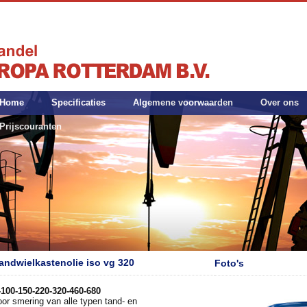
Home
Specificaties
Algemene voorwaarden
Over ons
Prijscouranten
andwielkastenolie iso vg 320
Foto's
100-150-220-320-460-680
or smering van alle typen tand- en