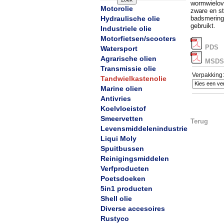
wormwielove
Motorolie
zware en st
Hydraulische olie
badsmering
gebruikt.
Industriele olie
Motorfietsen/scooters
PDS
Watersport
Agrarische olien
MSDS
Transmissie olie
Verpakking:
Tandwielkastenolie
Marine olien
Antivries
Koelvloeistof
Smeervetten
Terug
Levensmiddelenindustrie
Liqui Moly
Spuitbussen
Reinigingsmiddelen
Verfproducten
Poetsdoeken
5in1 producten
Shell olie
Diverse accesoires
Rustyco