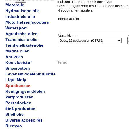
met een glanzende doek opwrijven.
Motorolie
Geeft een glanzend resultaat en een frise a
Hydraulische olie
Niet op ramen spuiten.
Industriele olie
Inhoud 400 ml.
Motorfietsen/scooters
Watersport
Agrarische olien
Verpakking:
Transmissie olie
Tandwielkastenolie
Marine olien
Antivries
Koelvloeistof
Terug
Smeervetten
Levensmiddelenindustrie
Liqui Moly
Spuitbussen
Reinigingsmiddelen
Verfproducten
Poetsdoeken
5in1 producten
Shell olie
Diverse accesoires
Rustyco