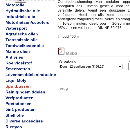
Corrosiebescherming van metalen opper
Motorolie
boorgaten enz. Tevens geschikt voor h
Hydraulische olie
verzinkte delen. Vormt een duurzame zin
verfsoorten. Heeft een uitstekend hecht
Industriele olie
ondergrond zorgvuldig roest-, vetvrij en droo
Motorfietsen/scooters
in 10-20 minuten. Kleefdroog in 20-30 min
Watersport
95% zink en voldoet aan DIN NR.50.976.
Agrarische olien
Inhoud 400ml.
Transmissie olie
Tandwielkastenolie
Marine olien
MSDS
Antivries
Verpakking:
Koelvloeistof
Smeervetten
Levensmiddelenindustrie
Liqui Moly
Spuitbussen
Terug
Reinigingsmiddelen
Verfproducten
Poetsdoeken
5in1 producten
Shell olie
Diverse accesoires
Rustyco