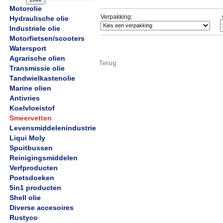
Motorolie
Verpakking:
Hydraulische olie
Industriele olie
Motorfietsen/scooters
Watersport
Agrarische olien
Terug
Transmissie olie
Tandwielkastenolie
Marine olien
Antivries
Koelvloeistof
Smeervetten
Levensmiddelenindustrie
Liqui Moly
Spuitbussen
Reinigingsmiddelen
Verfproducten
Poetsdoeken
5in1 producten
Shell olie
Diverse accesoires
Rustyco