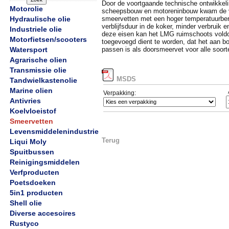
Door de voortgaande technische ontwikkeli
Motorolie
scheepsbouw en motoreninbouw kwam de 
Hydraulische olie
smeervetten met een hoger temperatuurber
verblijfsduur in de koker, minder verbruik 
Industriele olie
deze eisen kan het LMG ruimschoots vold
Motorfietsen/scooters
toegevoegd dient te worden, dat het aan bo
Watersport
passen is als doorsmeervet voor alle soort
Agrarische olien
Transmissie olie
MSDS
Tandwielkastenolie
Marine olien
Verpakking:
Antivries
Koelvloeistof
Smeervetten
Levensmiddelenindustrie
Terug
Liqui Moly
Spuitbussen
Reinigingsmiddelen
Verfproducten
Poetsdoeken
5in1 producten
Shell olie
Diverse accesoires
Rustyco