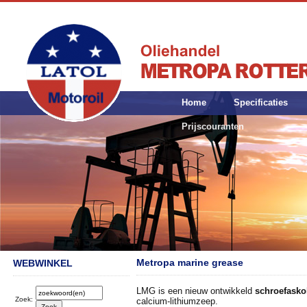
Home
Specificaties
Prijscouranten
Metropa marine grease
WEBWINKEL
LMG is een nieuw ontwikkeld
schroefasko
Zoek:
calcium-lithiumzeep.