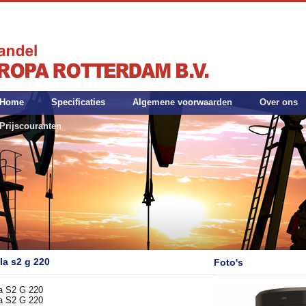
Home
Specificaties
Algemene voorwaarden
Over ons
Prijscouranten
la s2 g 220
Foto's
a S2 G 220
a S2 G 220