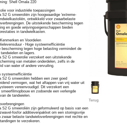
ing: Shell Omala 220
olie voor industriële toepassingen
a S2 G smeeroliën zijn hoogwaardige 'extreme-
andwielkastoliën, ontwikkeld voor zwaarbelaste
 overbrengingen. De uitstekende bescherming tegen
ting en goede wrijvingseigenschappen bieden
prestaties in tandwielkasten.
, Kenmerken en Voordelen
lielevensduur - Hoge systeemefficiëntie
e bescherming tegen hoge belasting vermindert de
n tandwielen en lagers.
a S2 G smeerolie verzekert een uitstekende
cherming van metalen onderdelen, zelfs in de
d van water of andere vervuiling.
 systeemefficiëntie
a S2 G smeeroliën hebben een zeer goed
idend vermogen, wat het aftappen van vrij water uit
ysteeem vereenvoudigd. Dit verzekert een
e smeerfilmopbouw en zodoende een verlengde
van de tandwielen.
Terug
 overbrengingen
a S2 G smeeroliën zijn geformuleerd op basis van een
zwavel-fosfor additievenpakket om een storingsvrije
 zwaar belaste tandwieloverbrengingen met rechte en
tandingen te verzekeren.