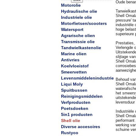
Oude benam
Motorolie
Hydraulische olie
Tanwielkast
Shell Omal
Industriele olie
pressure' t
Motorfietsen/scooters
industriële
Watersport
hoge belas
superieure 
Agrarische olien
Transmissie olie
Prestaties
Tandwielkastenolie
Verlengde o
Uitstekend
Marine olien
slijtage va
Antivries
Shell Omal
Koelvloeistof
corrosiebes
aanwezighei
Smeervetten
Levensmiddelenindustrie
Behoud van
Liqui Moly
Shell Omal
waterafsche
Spuitbussen
het smeers
Reinigingsmiddelen
uitstekend
Verfproducten
levensduur 
Poetsdoeken
Industriële
5in1 producten
Shell Omal
Shell olie
performant 
werking van
Diverse accesoires
schuine ver
Rustyco