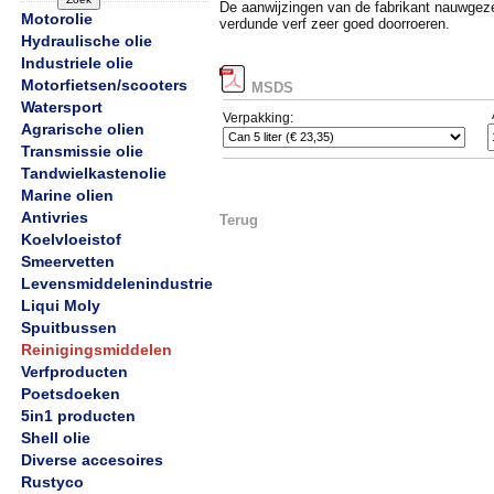
De aanwijzingen van de fabrikant nauwgez
Motorolie
verdunde verf zeer goed doorroeren.
Hydraulische olie
Industriele olie
Motorfietsen/scooters
MSDS
Watersport
Verpakking:
Agrarische olien
Transmissie olie
Tandwielkastenolie
Marine olien
Antivries
Terug
Koelvloeistof
Smeervetten
Levensmiddelenindustrie
Liqui Moly
Spuitbussen
Reinigingsmiddelen
Verfproducten
Poetsdoeken
5in1 producten
Shell olie
Diverse accesoires
Rustyco