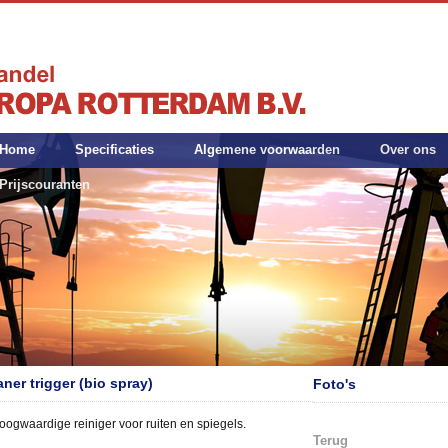
Home
Specificaties
Algemene voorwaarden
Over ons
Prijscouranten
ner trigger (bio spray)
Foto's
hoogwaardige reiniger voor ruiten en spiegels.
Terug