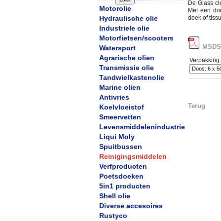
De Glass cl
Motorolie
Met een doe
Hydraulische olie
doek of tiss
Industriele olie
Motorfietsen/scooters
MSDS
Watersport
Agrarische olien
Verpakking:
Transmissie olie
Tandwielkastenolie
Marine olien
Antivries
Terug
Koelvloeistof
Smeervetten
Levensmiddelenindustrie
Liqui Moly
Spuitbussen
Reinigingsmiddelen
Verfproducten
Poetsdoeken
5in1 producten
Shell olie
Diverse accesoires
Rustyco