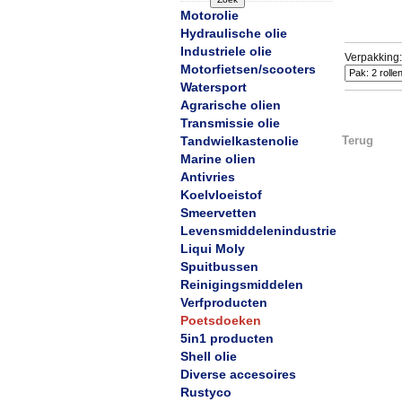
Motorolie
Hydraulische olie
Industriele olie
Verpakking:
Motorfietsen/scooters
Watersport
Agrarische olien
Transmissie olie
Tandwielkastenolie
Terug
Marine olien
Antivries
Koelvloeistof
Smeervetten
Levensmiddelenindustrie
Liqui Moly
Spuitbussen
Reinigingsmiddelen
Verfproducten
Poetsdoeken
5in1 producten
Shell olie
Diverse accesoires
Rustyco