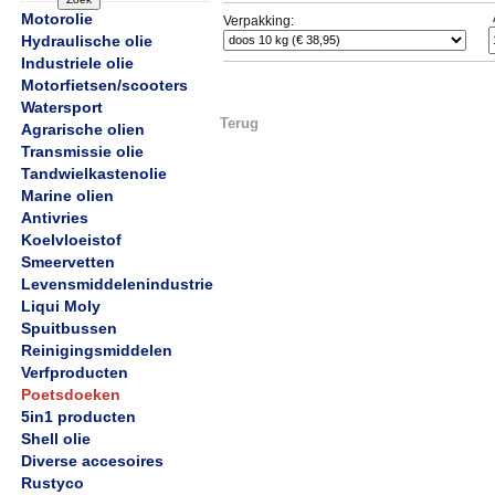
Motorolie
Verpakking:
Hydraulische olie
Industriele olie
Motorfietsen/scooters
Watersport
Terug
Agrarische olien
Transmissie olie
Tandwielkastenolie
Marine olien
Antivries
Koelvloeistof
Smeervetten
Levensmiddelenindustrie
Liqui Moly
Spuitbussen
Reinigingsmiddelen
Verfproducten
Poetsdoeken
5in1 producten
Shell olie
Diverse accesoires
Rustyco