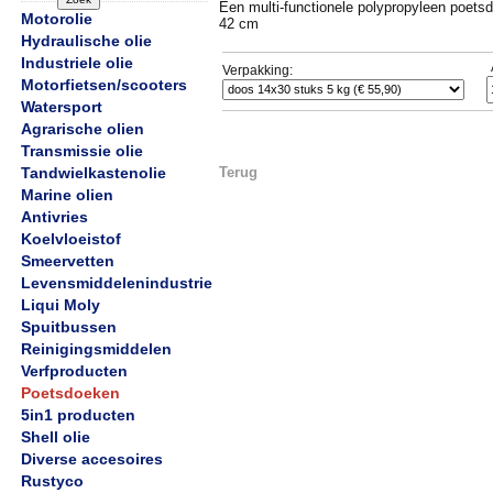
Een multi-functionele polypropyleen poets
Motorolie
42 cm
Hydraulische olie
Industriele olie
Verpakking:
Motorfietsen/scooters
Watersport
Agrarische olien
Transmissie olie
Tandwielkastenolie
Terug
Marine olien
Antivries
Koelvloeistof
Smeervetten
Levensmiddelenindustrie
Liqui Moly
Spuitbussen
Reinigingsmiddelen
Verfproducten
Poetsdoeken
5in1 producten
Shell olie
Diverse accesoires
Rustyco