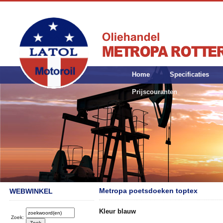
Home
Specificaties
Prijscouranten
Metropa poetsdoeken toptex
WEBWINKEL
Kleur blauw
Zoek: