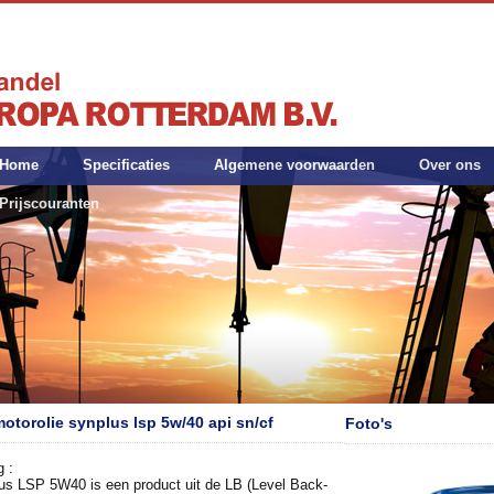
Home
Specificaties
Algemene voorwaarden
Over ons
Prijscouranten
otorolie synplus lsp 5w/40 api sn/cf
Foto's
g :
us LSP 5W40 is een product uit de LB (Level Back-