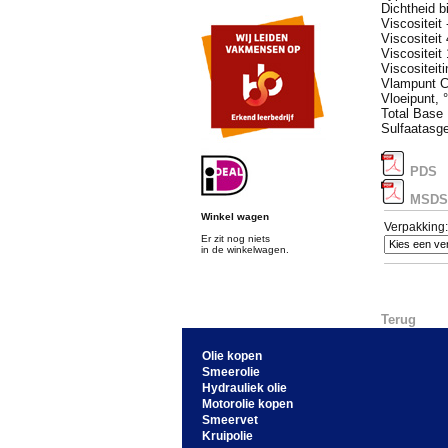
Dichtheid bi
Viscositeit
Viscositeit
Viscositeit
Viscositeit
Vlampunt C
Vloeipunt, °
Total Base
Sulfaatasg
PDS
MSDS
Winkel wagen
Verpakking:
Er zit nog niets
in de winkelwagen.
Terug
Olie kopen
Smeerolie
Hydrauliek olie
Motorolie kopen
Smeervet
Kruipolie