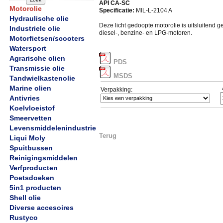
API CA-SC
Motorolie
Specificatie:
MIL-L-2104 A
Hydraulische olie
Deze licht gedoopte motorolie is uitsluitend g
Industriele olie
diesel-, benzine- en LPG-motoren.
Motorfietsen/scooters
Watersport
Agrarische olien
PDS
Transmissie olie
MSDS
Tandwielkastenolie
Marine olien
Verpakking:
Antivries
Koelvloeistof
Smeervetten
Levensmiddelenindustrie
Terug
Liqui Moly
Spuitbussen
Reinigingsmiddelen
Verfproducten
Poetsdoeken
5in1 producten
Shell olie
Diverse accesoires
Rustyco