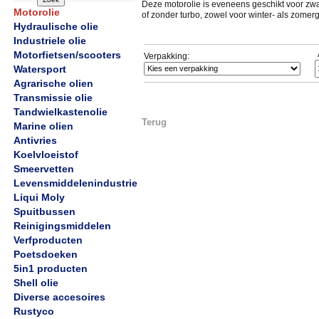
Deze motorolie is eveneens geschikt voor zw
Motorolie
of zonder turbo, zowel voor winter- als zomer
Hydraulische olie
Industriele olie
Motorfietsen/scooters
Verpakking:
Watersport
Agrarische olien
Transmissie olie
Tandwielkastenolie
Terug
Marine olien
Antivries
Koelvloeistof
Smeervetten
Levensmiddelenindustrie
Liqui Moly
Spuitbussen
Reinigingsmiddelen
Verfproducten
Poetsdoeken
5in1 producten
Shell olie
Diverse accesoires
Rustyco