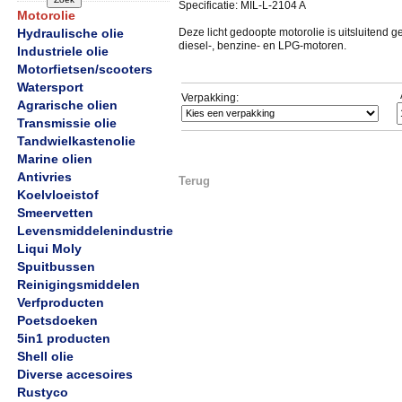
Specificatie: MIL-L-2104 A
Motorolie
Hydraulische olie
Deze licht gedoopte motorolie is uitsluitend g
diesel-, benzine- en LPG-motoren.
Industriele olie
Motorfietsen/scooters
Watersport
Verpakking:
Agrarische olien
Transmissie olie
Tandwielkastenolie
Marine olien
Antivries
Terug
Koelvloeistof
Smeervetten
Levensmiddelenindustrie
Liqui Moly
Spuitbussen
Reinigingsmiddelen
Verfproducten
Poetsdoeken
5in1 producten
Shell olie
Diverse accesoires
Rustyco