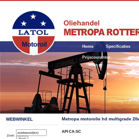
Home
Specificaties
Prijscouranten
Metropa motorolie hd multigrade 20
WEBWINKEL
API CA-SC
Zoek: