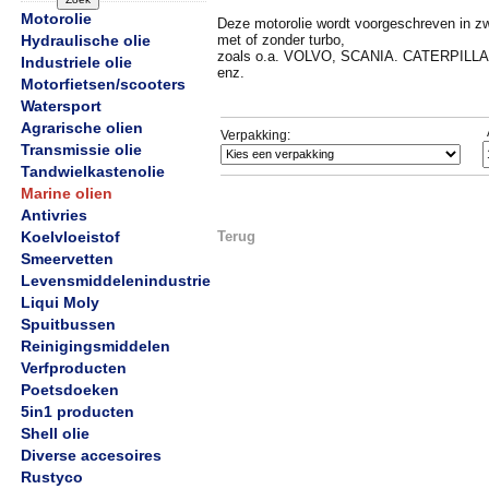
Motorolie
Deze motorolie wordt voorgeschreven in z
Hydraulische olie
met of zonder turbo,
zoals o.a. VOLVO, SCANIA. CATERPILLA
Industriele olie
enz.
Motorfietsen/scooters
Watersport
Agrarische olien
Verpakking:
Transmissie olie
Tandwielkastenolie
Marine olien
Antivries
Koelvloeistof
Terug
Smeervetten
Levensmiddelenindustrie
Liqui Moly
Spuitbussen
Reinigingsmiddelen
Verfproducten
Poetsdoeken
5in1 producten
Shell olie
Diverse accesoires
Rustyco