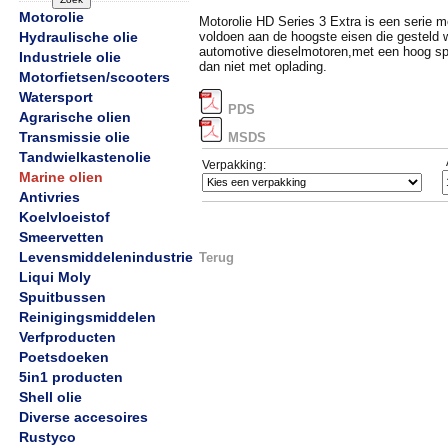
Motorolie
Motorolie HD Series 3 Extra is een serie m
Hydraulische olie
voldoen aan de hoogste eisen die gesteld 
automotive dieselmotoren,met een hoog sp
Industriele olie
dan niet met oplading.
Motorfietsen/scooters
Watersport
PDS
Agrarische olien
Transmissie olie
MSDS
Tandwielkastenolie
Verpakking:
Marine olien
Antivries
Koelvloeistof
Smeervetten
Levensmiddelenindustrie
Terug
Liqui Moly
Spuitbussen
Reinigingsmiddelen
Verfproducten
Poetsdoeken
5in1 producten
Shell olie
Diverse accesoires
Rustyco