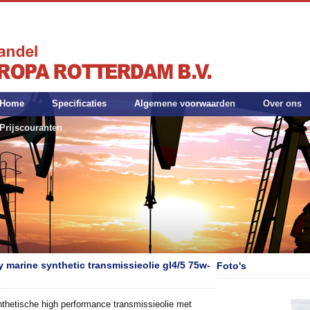
Home
Specificaties
Algemene voorwaarden
Over ons
Prijscouranten
y marine synthetic transmissieolie gl4/5 75w-
Foto's
nthetische high performance transmissieolie met