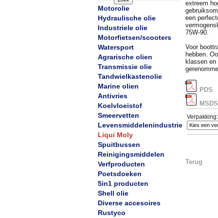
extreem hog
Motorolie
gebruiksom
Hydraulische olie
een perfec
vermogensk
Industriele olie
75W-90.
Motorfietsen/scooters
Watersport
Voor boott
hebben. Ook
Agrarische olien
klassen en 
Transmissie olie
gerenommee
Tandwielkastenolie
Marine olien
PDS
Antivries
MSDS
Koelvloeistof
Smeervetten
Verpakking:
Levensmiddelenindustrie
Liqui Moly
Spuitbussen
Reinigingsmiddelen
Terug
Verfproducten
Poetsdoeken
5in1 producten
Shell olie
Diverse accesoires
Rustyco