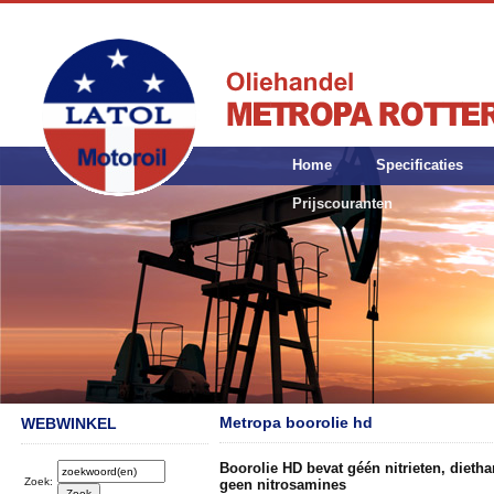
Home
Specificaties
Prijscouranten
Metropa boorolie hd
WEBWINKEL
Boorolie HD bevat géén nitrieten, diet
Zoek:
geen nitrosamines