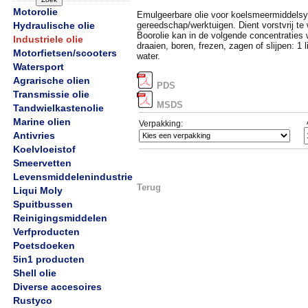
Motorolie
Emulgeerbare olie voor koelsmeermiddels
Hydraulische olie
gereedschap/werktuigen. Dient vorstvrij t
Boorolie kan in de volgende concentraties 
Industriele olie
draaien, boren, frezen, zagen of slijpen: 1 li
Motorfietsen/scooters
water.
Watersport
Agrarische olien
PDS
Transmissie olie
MSDS
Tandwielkastenolie
Marine olien
Verpakking:
Antivries
Koelvloeistof
Smeervetten
Levensmiddelenindustrie
Terug
Liqui Moly
Spuitbussen
Reinigingsmiddelen
Verfproducten
Poetsdoeken
5in1 producten
Shell olie
Diverse accesoires
Rustyco