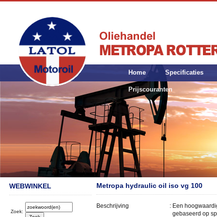
Home
Specificaties
Prijscouranten
Metropa hydraulic oil iso vg 100
WEBWINKEL
Beschrijving
:
Een hoogwaardig
Zoek:
gebaseerd op sp