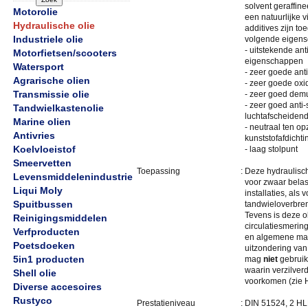
solvent geraffine
Motorolie
een natuurlijke v
Hydraulische olie
additives zijn t
Industriele olie
volgende eigensc
- uitstekende anti
Motorfietsen/scooters
eigenschappen
Watersport
- zeer goede ant
Agrarische olien
- zeer goede oxida
Transmissie olie
- zeer goed dem
- zeer goed anti
Tandwielkastenolie
luchtafscheiden
Marine olien
- neutraal ten op
Antivries
kunststofafdicht
Koelvloeistof
- laag stolpunt
Smeervetten
Toepassing
:
Deze hydraulisch
Levensmiddelenindustrie
voor zwaar belas
Liqui Moly
installaties, als 
Spuitbussen
tandwieloverbre
Tevens is deze ol
Reinigingsmiddelen
circulatiesmeri
Verfproducten
en algemene ma
Poetsdoeken
uitzondering van 
5in1 producten
mag
niet
gebruik
waarin verzilver
Shell olie
voorkomen (zie Hy
Diverse accesoires
Rustyco
Prestatieniveau
:
DIN 51524, 2 H