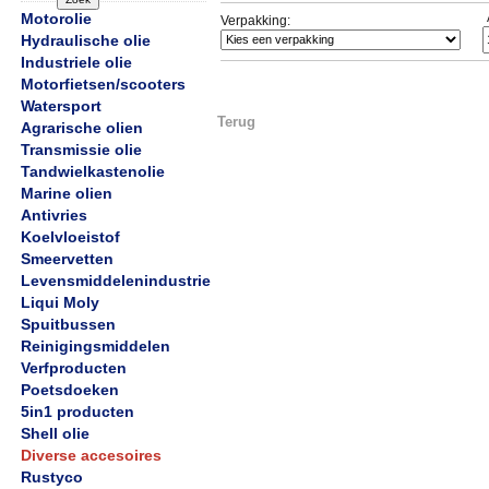
Motorolie
Verpakking:
Hydraulische olie
Industriele olie
Motorfietsen/scooters
Watersport
Terug
Agrarische olien
Transmissie olie
Tandwielkastenolie
Marine olien
Antivries
Koelvloeistof
Smeervetten
Levensmiddelenindustrie
Liqui Moly
Spuitbussen
Reinigingsmiddelen
Verfproducten
Poetsdoeken
5in1 producten
Shell olie
Diverse accesoires
Rustyco