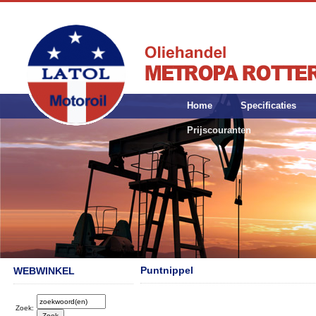
Home
Specificaties
Prijscouranten
Puntnippel
WEBWINKEL
Zoek: