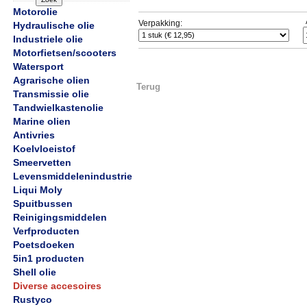
Motorolie
Verpakking:
Hydraulische olie
Industriele olie
Motorfietsen/scooters
Watersport
Agrarische olien
Terug
Transmissie olie
Tandwielkastenolie
Marine olien
Antivries
Koelvloeistof
Smeervetten
Levensmiddelenindustrie
Liqui Moly
Spuitbussen
Reinigingsmiddelen
Verfproducten
Poetsdoeken
5in1 producten
Shell olie
Diverse accesoires
Rustyco