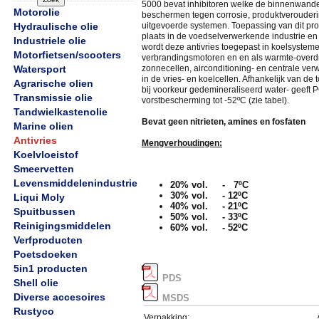
5000 bevat inhibitoren welke de binnenwand
Motorolie
beschermen tegen corrosie, produktverouderi
Hydraulische olie
uitgevoerde systemen. Toepassing van dit pro
plaats in de voedselverwerkende industrie en
Industriele olie
wordt deze antivries toegepast in koelsystem
Motorfietsen/scooters
verbrandingsmotoren en en als warmte-overdra
Watersport
zonnecellen, airconditioning- en centrale v
in de vries- en koelcellen. Afhankelijk van de
Agrarische olien
bij voorkeur gedemineraliseerd water- geeft
Transmissie olie
vorstbescherming tot -52ºC (zie tabel).
Tandwielkastenolie
Bevat geen nitrieten, amines en fosfaten
Marine olien
Antivries
Mengverhoudingen:
Koelvloeistof
Smeervetten
Levensmiddelenindustrie
20% vol. - 7ºC
30% vol. - 12ºC
Liqui Moly
40% vol. - 21ºC
Spuitbussen
50% vol. - 33ºC
Reinigingsmiddelen
60% vol. - 52ºC
Verfproducten
Poetsdoeken
5in1 producten
PDS
Shell olie
Diverse accesoires
MSDS
Rustyco
Verpakking: