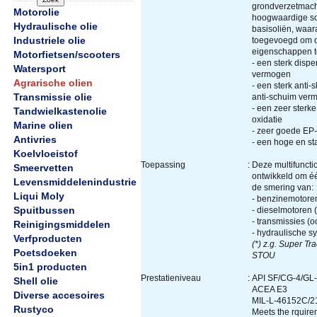
grondverzetmach
Motorolie
hoogwaardige so
Hydraulische olie
basisoliën, waara
Industriele olie
toegevoegd om 
eigenschappen te
Motorfietsen/scooters
- een sterk disp
Watersport
vermogen
Agrarische olien
- een sterk anti-s
Transmissie olie
anti-schuim ver
- een zeer sterk
Tandwielkastenolie
oxidatie
Marine olien
- zeer goede EP
Antivries
- een hoge en sta
Koelvloeistof
Toepassing
:
Deze multifunctio
Smeervetten
ontwikkeld om éé
Levensmiddelenindustrie
de smering van:
Liqui Moly
- benzinemotore
Spuitbussen
- dieselmotoren (
- transmissies (
Reinigingsmiddelen
- hydraulische s
Verfproducten
(*) z.g. Super Tra
Poetsdoeken
STOU
5in1 producten
Prestatieniveau
:
API SF/CG-4/GL
Shell olie
ACEA E3
Diverse accesoires
MIL-L-46152C/2
Rustyco
Meets the rquire