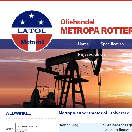
Home
Specificaties
Prijscouranten
Metropa super tractor oil universeel
WEBWINKEL
Beschrijving
:
Een hedendaagse
Zoek:
voor landbouw- 