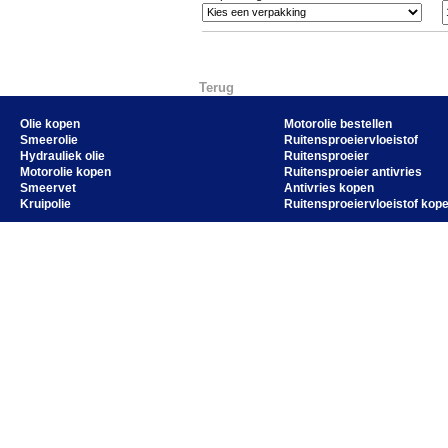
Terug
Olie kopen
Motorolie bestellen
Smeerolie
Ruitensproeiervloeistof
Hydrauliek olie
Ruitensproeier
Motorolie kopen
Ruitensproeier antivries
Smeervet
Antivries kopen
Kruipolie
Ruitensproeiervloeistof kop