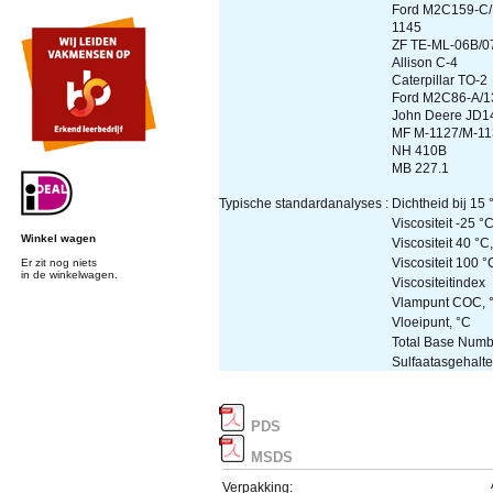
Ford M2C159-C/
1145
ZF TE-ML-06B/0
Allison C-4
Caterpillar TO-2
Ford M2C86-A/1
John Deere JD1
MF M-1127/M-11
NH 410B
MB 227.1
Typische standardanalyses
:
Dichtheid bij 15 °
Viscositeit -25 °
Winkel wagen
Viscositeit 40 °C
Viscositeit 100 °
Er zit nog niets
in de winkelwagen.
Viscositeitindex
Vlampunt COC, 
Vloeipunt, °C
Total Base Num
Sulfaatasgehalte
PDS
MSDS
Verpakking: