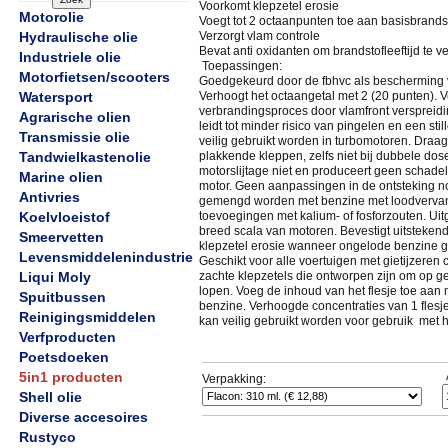
Voorkomt klepzetel erosie
Motorolie
Voegt tot 2 octaanpunten toe aan basisbrands
Hydraulische olie
Verzorgt vlam controle
Bevat anti oxidanten om brandstofleeftijd te 
Industriele olie
Toepassingen:
Motorfietsen/scooters
Goedgekeurd door de fbhvc als bescherming v
Watersport
Verhoogt het octaangetal met 2 (20 punten). V
verbrandingsproces door vlamfront verspreid
Agrarische olien
leidt tot minder risico van pingelen en een sti
Transmissie olie
veilig gebruikt worden in turbomotoren. Draagt
Tandwielkastenolie
plakkende kleppen, zelfs niet bij dubbele dos
motorslijtage niet en produceert geen schadeli
Marine olien
motor. Geen aanpassingen in de ontsteking no
Antivries
gemengd worden met benzine met loodverva
Koelvloeistof
toevoegingen met kalium- of fosforzouten. Uit
breed scala van motoren. Bevestigt uitsteke
Smeervetten
klepzetel erosie wanneer ongelode benzine g
Levensmiddelenindustrie
Geschikt voor alle voertuigen met gietijzeren 
Liqui Moly
zachte klepzetels die ontworpen zijn om op g
lopen. Voeg de inhoud van het flesje toe aan 
Spuitbussen
benzine. Verhoogde concentraties van 1 flesje
Reinigingsmiddelen
kan veilig gebruikt worden voor gebruik met
Verfproducten
Poetsdoeken
5in1 producten
Verpakking:
Shell olie
Diverse accesoires
Rustyco