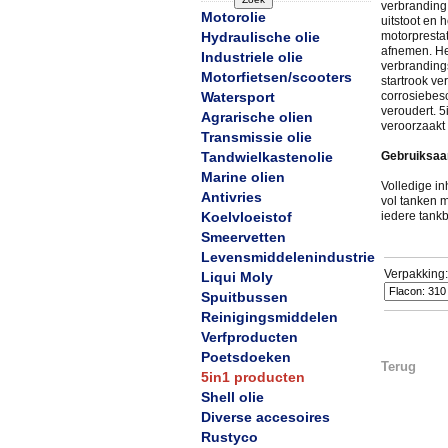
verbranding 
Motorolie
uitstoot en 
Hydraulische olie
motorprestat
afnemen. Het
Industriele olie
verbrandings
Motorfietsen/scooters
startrook v
Watersport
corrosiebes
veroudert. 5
Agrarische olien
veroorzaakt
Transmissie olie
Tandwielkastenolie
Gebruiksaan
Marine olien
Volledige in
Antivries
vol tanken m
Koelvloeistof
iedere tankb
Smeervetten
Levensmiddelenindustrie
Verpakking:
Liqui Moly
Spuitbussen
Reinigingsmiddelen
Verfproducten
Poetsdoeken
Terug
5in1 producten
Shell olie
Diverse accesoires
Rustyco