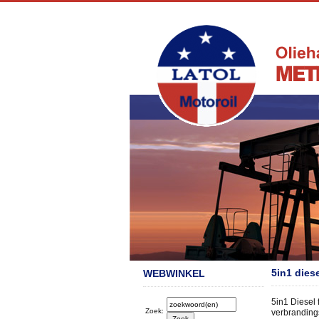
5in1 dies
WEBWINKEL
5in1 Diesel 
Zoek:
verbranding