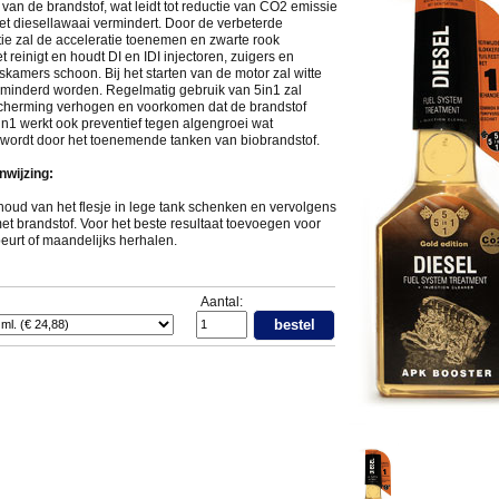
van de brandstof, wat leidt tot reductie van CO2 emissie
het diesellawaai vermindert. Door de verbeterde
ie zal de acceleratie toenemen en zwarte rook
 reinigt en houdt DI en IDI injectoren, zuigers en
kamers schoon. Bij het starten van de motor zal witte
erminderd worden. Regelmatig gebruik van 5in1 zal
cherming verhogen en voorkomen dat de brandstof
in1 werkt ook preventief tegen algengroei wat
 wordt door het toenemende tanken van biobrandstof.
wijzing:
houd van het flesje in lege tank schenken en vervolgens
et brandstof. Voor het beste resultaat toevoegen voor
eurt of maandelijks herhalen.
Aantal:
bestel